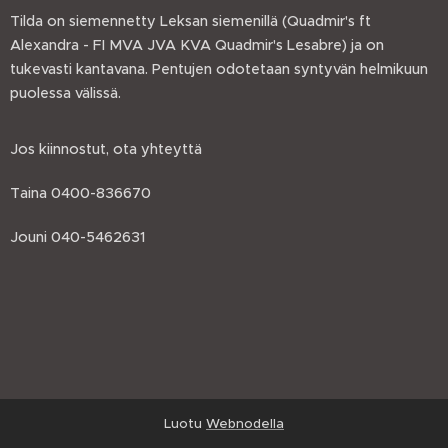
Tilda on siemennetty Leksan siemenillä (Quadmir's ft
Alexandra - FI MVA JVA KVA Quadmir's Lesabre) ja on
tukevasti kantavana. Pentujen odotetaan syntyvän helmikuun
puolessa välissä.
Jos kiinnostut, ota yhteyttä
Taina 0400-836670
Jouni 040-5462631
Luotu
Webnodella