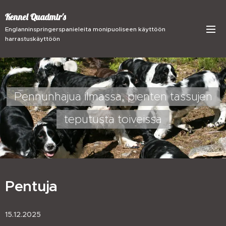
Kennel Quadmir's
Englanninspringerspanieleita monipuoliseen käyttöön
harrastuskäyttöön
Pennunhajua ilmassa, pienten tassujen
teputusta toiveissa
Pentuja
15.12.2025