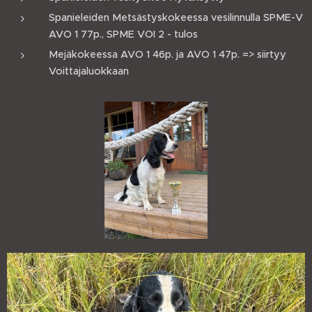
Spanieleiden Metsästyskokeessa vesilinnulla SPME-V
AVO 1 77p., SPME VOI 2 - tulos
Mejäkokeessa AVO 1 46p. ja AVO 1 47p. => siirtyy
Voittajaluokkaan