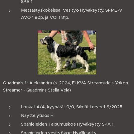
SPA 1
Metsästyskokeissa Vesityö Hyväksytty, SPME-V
AVO 1 80p. ja VOI 1 81p.
Quadmir's ft Aleksandra (s. 2024, FI KVA Streamside's Yokon
Streamer - Quadmir's Stella Vela)
Lonkat A/A, kyynärät 0/0, Silmät terveet 9/2025
Näyttelytulos H
Spanieleiden Taipumuskoe Hyväksytty SPA 1
Spanieleiden vesityökoe Hyväksytty