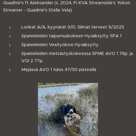
Quadmir's ft Aleksander (s. 2024, FI KVA Streamside's Yokon
Streamer - Quadmir's Stella Vela)
Lonkat A/A, kyynärät 0/0, Silmät terveet 9/2025
Spanieleiden taipumuskokeen Hyväksytty SPA 1
Spanieleiden Vesityökoe Hyväksytty
Spanieleiden metsästyskokeessa SPME AVO 1 76p. ja
VOI 2 77p.
Mejässä AVO 1 tulos 47/50 pisteellä