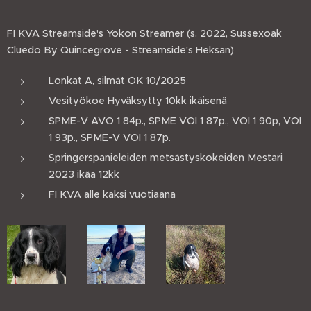
FI KVA Streamside's Yokon Streamer (s. 2022, Sussexoak
Cluedo By Quincegrove - Streamside's Heksan)
Lonkat A, silmät OK 10/2025
Vesityökoe Hyväksytty 10kk ikäisenä
SPME-V AVO 1 84p., SPME VOI 1 87p., VOI 1 90p, VOI
1 93p., SPME-V VOI 1 87p.
Springerspanieleiden metsästyskokeiden Mestari
2023 ikää 12kk
FI KVA alle kaksi vuotiaana