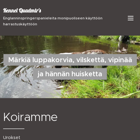
Kennel Quadmir's
Englanninspringerspanieleita monipuoliseen käyttöön
harrastuskäyttöön
Märkiä luppakorvia, vilskettä, vipinää
ja hännän huisketta
Koiramme
Urokset