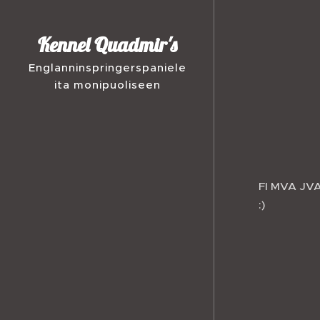
Kennel Quadmir's
Englanninspringerspaniele
ita monipuoliseen
käyttöön
harrastuskäyttöön
FI MVA JVA
:)