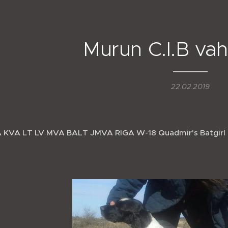
Murun C.I.B vah
22.02.2019
 KVA LT LV MVA BALT JMVA RIGA W-18 Quadmir's Batgirl Kan