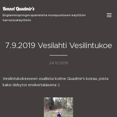
Kennel Quadmir's
Englanninspringerspanieleita monipuoliseen käyttöön
harrastuskäyttöön
7.9.2019 Vesilahti Vesilintukoe
24.10.2019
Vesilintukokeeseen osallistui kolme Quadmir's koiraa, joista
kaksi debytoi ensikertalaisena :)