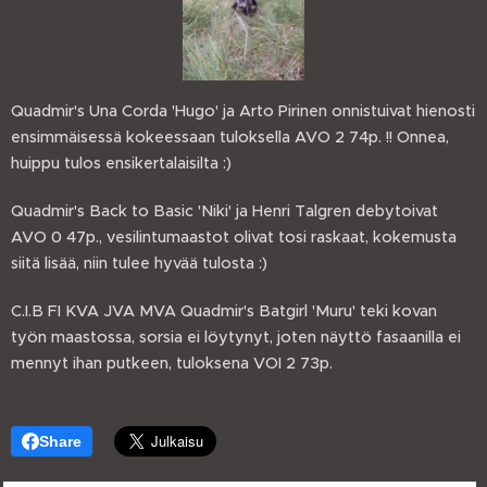
Quadmir's Una Corda 'Hugo' ja Arto Pirinen onnistuivat hienosti
ensimmäisessä kokeessaan tuloksella AVO 2 74p. !! Onnea,
huippu tulos ensikertalaisilta :)
Quadmir's Back to Basic 'Niki' ja Henri Talgren debytoivat
AVO 0 47p., vesilintumaastot olivat tosi raskaat, kokemusta
siitä lisää, niin tulee hyvää tulosta :)
C.I.B FI KVA JVA MVA Quadmir's Batgirl 'Muru' teki kovan
työn maastossa, sorsia ei löytynyt, joten näyttö fasaanilla ei
mennyt ihan putkeen, tuloksena VOI 2 73p.
Share