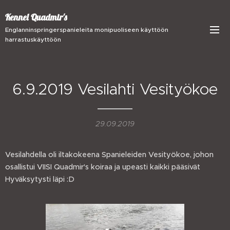
Kennel Quadmir's
Englanninspringerspanieleita monipuoliseen käyttöön
harrastuskäyttöön
6.9.2019 Vesilahti Vesityökoe
29.09.2019
Vesilahdella oli iltakokeena Spanieleiden Vesityökoe, johon
osallistui VIISI Quadmir's koiraa ja upeasti kaikki pääsivät
Hyväksytysti läpi :D